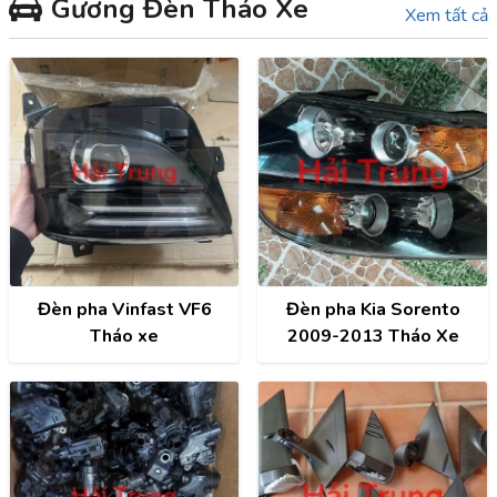
Gương Đèn Tháo Xe
điều hòa, Màn hình, ECU,
Xem tất cả
ABS,...
Đèn pha Vinfast VF6
Đèn pha Kia Sorento
Tháo xe
2009-2013 Tháo Xe