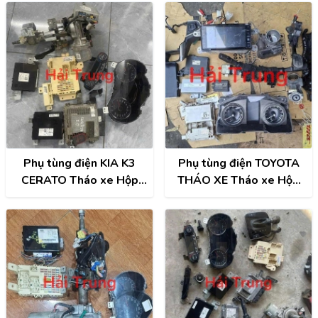
Phụ tùng điện KIA K3
Phụ tùng điện TOYOTA
CERATO Tháo xe Hộp
THÁO XE Tháo xe Hộp
điện, Hộp cầu trì, Hộp túi
điện, Hộp cầu trì, Hộp túi
khí, Cọc lái, Đồng hồ,
khí, Cọc lái, Đồng hồ,
Công tắc điều hòa, Màn
Công tắc điều hòa, Màn
hình, ECU..
hình, ECU..