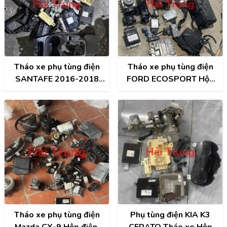
Tháo xe phụ tùng điện
Tháo xe phụ tùng điện
SANTAFE 2016-2018
FORD ECOSPORT Hộp
Hộp điện, Hộp cầu trì,
điện, Hộp cầu trì, Hộp túi
Hộp túi khí, Đồng hồ,
khí, Đồng hồ, Công tắc
Công tắc điều hòa, Màn
điều hòa, Màn hình, ECU,
hình, ECU, ABS,...
ABS,...
Tháo xe phụ tùng điện
Phụ tùng điện KIA K3
Mazda CX-9 Hộp điện,
CERATO Tháo xe Hộp