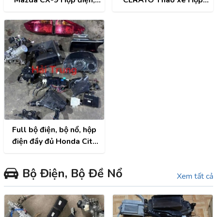
Hộp cầu trì, Hộp túi khí,
điện, Hộp cầu trì, Hộp túi
Đồng hồ, Công tắc điều
khí, Cọc lái, Đồng hồ,
hòa, Màn hình, ECU,
Công tắc điều hòa, Màn
ABS,...
hình, ECU..
Full bộ điện, bộ nổ, hộp
điện đầy đủ Honda City
2014-2018 Tháo Xe
Bộ Điện, Bộ Đề Nổ
Xem tất cả