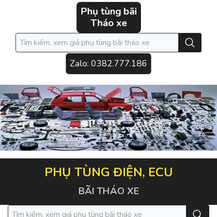
Phụ tùng bãi
Tháo xe
Zalo:
0382.777.186
PHỤ TÙNG ĐIỆN, ECU
BÃI THÁO XE