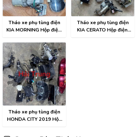
Tháo xe phụ tùng điện
Tháo xe phụ tùng điện
KIA MORNING Hộp điện,
KIA CERATO Hộp điện,
Hộp cầu trì, Hộp túi khí,
Hộp cầu trì, Hộp túi khí,
Đồng hồ, Công tắc điều
Đồng hồ, Công tắc điều
hòa, Màn hình, ECU,
hòa, Màn hình, ECU,
ABS,...
ABS,...
Tháo xe phụ tùng điện
HONDA CITY 2019 Hộp
điện, Hộp cầu trì, Hộp túi
khí, Đồng hồ, Công tắc