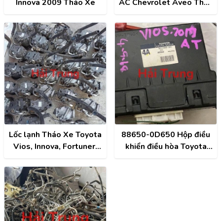
Innova 2009 Tháo Xe
AC Chevrolet Aveo Tháo
Xe
Lốc lạnh Tháo Xe Toyota
88650-0D650 Hộp điều
Vios, Innova, Fortuner,
khiển điều hòa Toyota
Camry, Altis, Hilux
Vios 2019 AT Tháo Xe