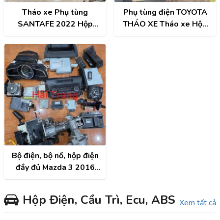
Tháo xe Phụ tùng
Phụ tùng điện TOYOTA
SANTAFE 2022 Hộp
THÁO XE Tháo xe Hộp
điện, Cọc lái, Đồng hồ,
điện, Hộp cầu trì, Hộp túi
Công tắc điều hòa,...
khí, Cọc lái, Đồng hồ,
Công tắc điều hòa, Màn
hình, ECU..
Bộ điện, bộ nổ, hộp điện
đầy đủ Mazda 3 2016
Tháo Xe
Hộp Điện, Cầu Trì, Ecu, ABS
Xem tất cả