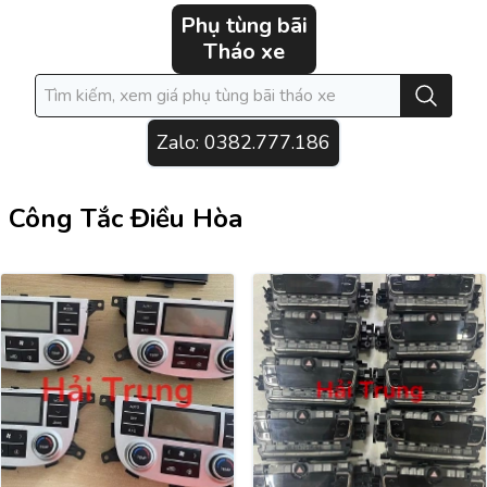
Phụ tùng bãi
Tháo xe
Zalo:
0382.777.186
Công Tắc Điều Hòa