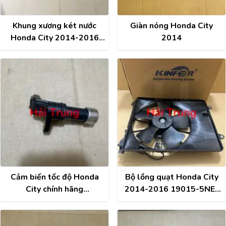
Khung xương két nước
Giàn nóng Honda City
Honda City 2014-2016
2014
chính hãng 60400-T9A-
T10ZZ
Cảm biến tốc độ Honda
Bộ lồng quạt Honda City
City chính hãng
2014-2016 19015-5NE-
28810RPC013
H01