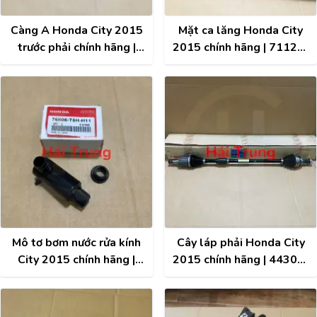
Càng A Honda City 2015
Mặt ca lăng Honda City
trước phải chính hãng |
2015 chính hãng | 71121-
51350-T5G-H02
T9A-T00
Mô tơ bơm nước rửa kính
Cây láp phải Honda City
City 2015 chính hãng |
2015 chính hãng | 44305-
76806-T5H-H11
T9A-T03