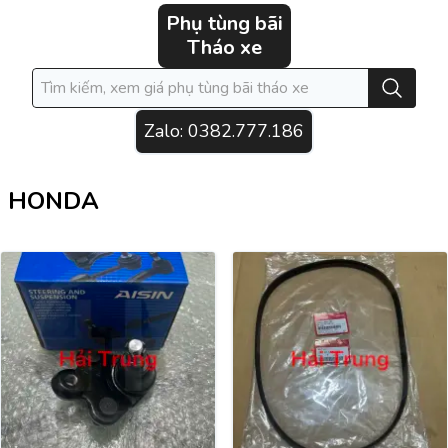
Phụ tùng bãi
Tháo xe
Zalo:
0382.777.186
HONDA