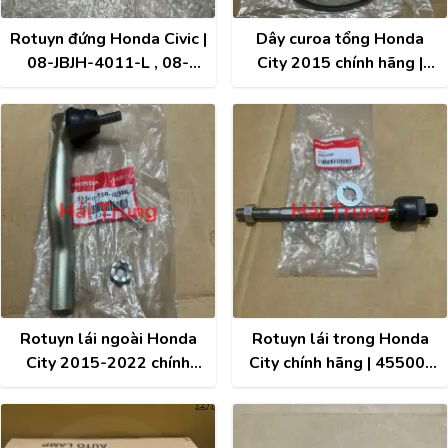
Rotuyn đứng Honda Civic |
Dây curoa tổng Honda
08-JBJH-4011-L , 08-
City 2015 chính hãng |
JBJH-4011-R
3111055AZ02
Rotuyn lái ngoài Honda
Rotuyn lái trong Honda
City 2015-2022 chính
City chính hãng | 45500-
hãng | 53560T5R003
LTY-H01