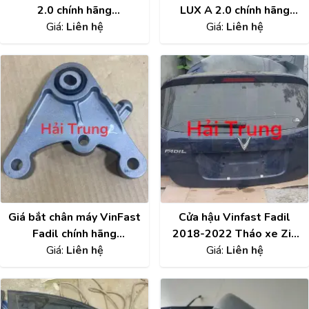
2.0 chính hãng
LUX A 2.0 chính hãng
BEX10003451
Giá:
Liên hệ
BEX10007404
Giá:
Liên hệ
Giá bắt chân máy VinFast
Cửa hậu Vinfast Fadil
Fadil chính hãng
2018-2022 Tháo xe Zin
Giá:
95174572
Liên hệ
Giá:
keo chỉ
Liên hệ