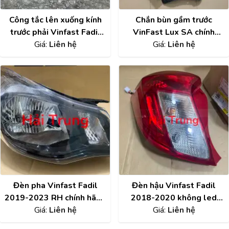
Công tắc lên xuống kính
Chắn bùn gầm trước
trước phải Vinfast Fadil
VinFast Lux SA chính
chính hãng | 95407143
Giá:
Liên hệ
hãng BEX10003667
Giá:
Liên hệ
Đèn pha Vinfast Fadil
Đèn hậu Vinfast Fadil
2019-2023 RH chính hãng
2018-2020 không led
42686852 , 42614348
Giá:
Liên hệ
chính hãng 42607401
Giá:
Liên hệ