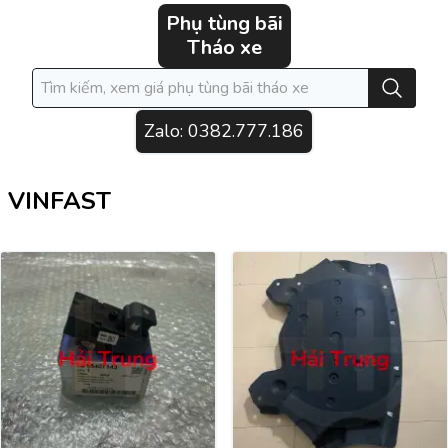
Phụ tùng bãi
Tháo xe
Zalo:
0382.777.186
VINFAST