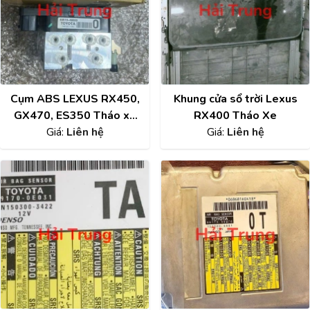
Cụm ABS LEXUS RX450,
Khung cửa sổ trời Lexus
GX470, ES350 Tháo xe
RX400 Tháo Xe
4451048080 44510-
Giá:
Liên hệ
Giá:
Liên hệ
48080