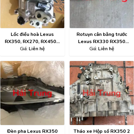
Lốc điều hoà Lexus
Rotuyn cân bằng trước
RX350, RX270, RX450H
Lexus RX330 RX350
chính hãng Denso
Giá:
Liên hệ
RX400 RX450, Toyota
Giá:
Liên hệ
447280-9192
Venza chính hãng 48820-
28050
Đèn pha Lexus RX350
Tháo xe Hộp số RX350 2