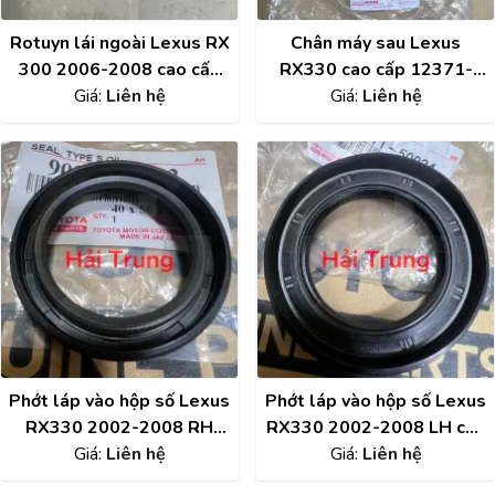
Rotuyn lái ngoài Lexus RX
Chân máy sau Lexus
300 2006-2008 cao cấp
RX330 cao cấp 12371-
45460-49075
Giá:
Liên hệ
Giá:
20100
Liên hệ
Phớt láp vào hộp số Lexus
Phớt láp vào hộp số Lexus
RX330 2002-2008 RH
RX330 2002-2008 LH cao
cao cấp 90312-70202
Giá:
Liên hệ
cấp 90311-50024
Giá:
Liên hệ