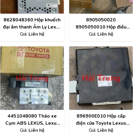
8628048360 Hộp khuếch
8905050020
đại âm thanh Âm Ly Lexus
8905050010 Hộp điều
Giá:
RX450
Liên hệ
khiển phanh Lexus LS460,
Giá:
Liên hệ
RX350
4451048080 Tháo xe
896900E010 Hộp cấp
Cụm ABS LEXUS, Lexus
điện cửa Toyota Lexus
GX400, RX450H, ES350
Giá:
Liên hệ
Lexus RX 330 - 350 -
Giá:
Liên hệ