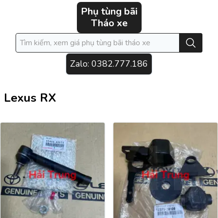
Phụ tùng bãi
Tháo xe
Zalo:
0382.777.186
Lexus RX