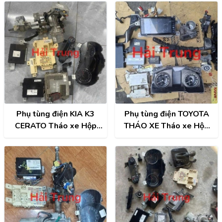
Phụ tùng điện KIA K3
Phụ tùng điện TOYOTA
CERATO Tháo xe Hộp
THÁO XE Tháo xe Hộp
điện, Hộp cầu trì, Hộp túi
điện, Hộp cầu trì, Hộp túi
khí, Cọc lái, Đồng hồ,
khí, Cọc lái, Đồng hồ,
Công tắc điều hòa, Màn
Công tắc điều hòa, Màn
hình, ECU..
hình, ECU..