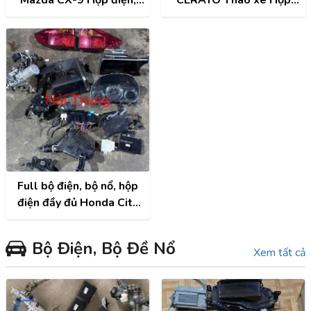
Hộp cầu trì, Hộp túi khí,
điện, Hộp cầu trì, Hộp túi
Đồng hồ, Công tắc điều
khí, Cọc lái, Đồng hồ,
hòa, Màn hình, ECU,
Công tắc điều hòa, Màn
ABS,...
hình, ECU..
Full bộ điện, bộ nổ, hộp
điện đầy đủ Honda City
2014-2018 Tháo Xe
Bộ Điện, Bộ Đề Nổ
Xem tất cả