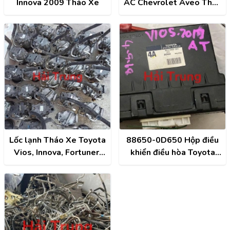
Innova 2009 Tháo Xe
AC Chevrolet Aveo Tháo
Xe
Lốc lạnh Tháo Xe Toyota
88650-0D650 Hộp điều
Vios, Innova, Fortuner,
khiển điều hòa Toyota
Camry, Altis, Hilux
Vios 2019 AT Tháo Xe