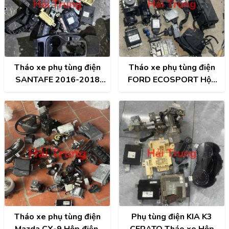
Tháo xe phụ tùng điện
Tháo xe phụ tùng điện
SANTAFE 2016-2018
FORD ECOSPORT Hộp
Hộp điện, Hộp cầu trì,
điện, Hộp cầu trì, Hộp túi
Hộp túi khí, Đồng hồ,
khí, Đồng hồ, Công tắc
Công tắc điều hòa, Màn
điều hòa, Màn hình, ECU,
hình, ECU, ABS,...
ABS,...
Tháo xe phụ tùng điện
Phụ tùng điện KIA K3
Mazda CX-9 Hộp điện,
CERATO Tháo xe Hộp