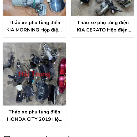
Tháo xe phụ tùng điện
Tháo xe phụ tùng điện
KIA MORNING Hộp điện,
KIA CERATO Hộp điện,
Hộp cầu trì, Hộp túi khí,
Hộp cầu trì, Hộp túi khí,
Đồng hồ, Công tắc điều
Đồng hồ, Công tắc điều
hòa, Màn hình, ECU,
hòa, Màn hình, ECU,
ABS,...
ABS,...
Tháo xe phụ tùng điện
HONDA CITY 2019 Hộp
điện, Hộp cầu trì, Hộp túi
khí, Đồng hồ, Công tắc