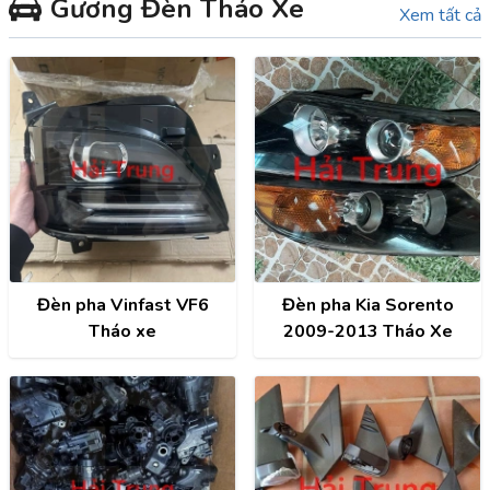
Gương Đèn Tháo Xe
điều hòa, Màn hình, ECU,
Xem tất cả
ABS,...
Đèn pha Vinfast VF6
Đèn pha Kia Sorento
Tháo xe
2009-2013 Tháo Xe