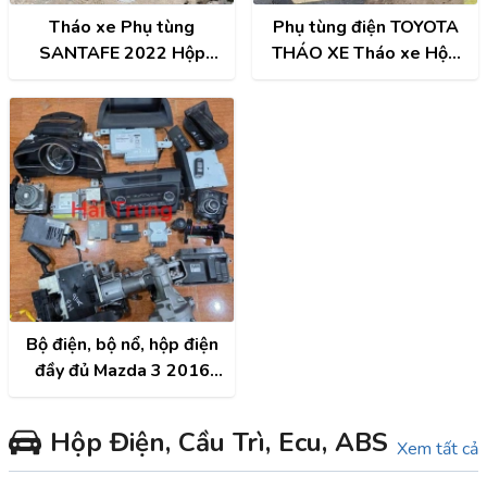
Tháo xe Phụ tùng
Phụ tùng điện TOYOTA
SANTAFE 2022 Hộp
THÁO XE Tháo xe Hộp
điện, Cọc lái, Đồng hồ,
điện, Hộp cầu trì, Hộp túi
Công tắc điều hòa,...
khí, Cọc lái, Đồng hồ,
Công tắc điều hòa, Màn
hình, ECU..
Bộ điện, bộ nổ, hộp điện
đầy đủ Mazda 3 2016
Tháo Xe
Hộp Điện, Cầu Trì, Ecu, ABS
Xem tất cả