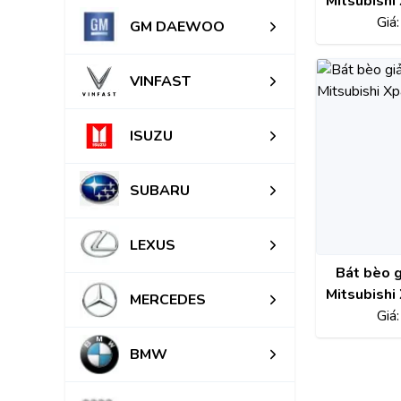
Mitsubishi
2021 
Giá
GM DAEWOO
8312A03
VINFAST
ISUZU
SUBARU
LEXUS
Bát bèo g
Mitsubishi
MERCEDES
2023 
Giá
543
BMW