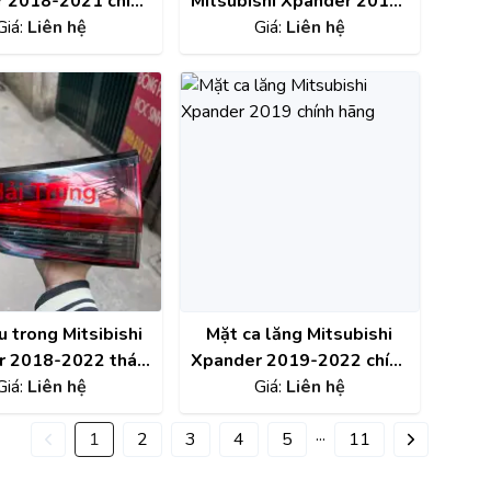
 2018-2021 chính
Mitsubishi Xpander 2019-
g 54401W000P
Giá:
Liên hệ
2022 chính hãng
Giá:
Liên hệ
8253A261
 trong Mitsibishi
Mặt ca lăng Mitsubishi
r 2018-2022 tháo
Xpander 2019-2022 chính
Giá:
xe đẹp
Liên hệ
hãng 7450B545
Giá:
Liên hệ
...
1
2
3
4
5
11