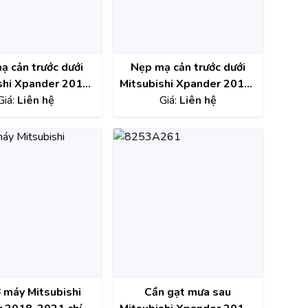
ạ cản trước dưới
Nẹp mạ cản trước dưới
shi Xpander 2018-
Mitsubishi Xpander 2018-
 RH chính hãng
Giá:
Liên hệ
2021 LH chính hãng
Giá:
Liên hệ
6407A188
6407A187
 máy Mitsubishi
Cần gạt mưa sau