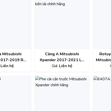
 Mitsubishi
Càng A Mitsubishi
Rotuy
2017-2019 RH
Xpander 2017-2021 LH
Mitsubi
ãng 8301D122
:
Liên hệ
chính hãng 4013A491
Giá:
Liên hệ
20