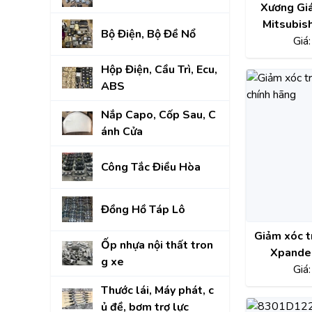
Xương Gi
Mitsubis
Bộ Điện, Bộ Đề Nổ
chính hã
Giá
Hộp Điện, Cầu Trì, Ecu,
ABS
Nắp Capo, Cốp Sau, C
ánh Cửa
Công Tắc Điều Hòa
Đồng Hồ Táp Lô
Giảm xóc t
Ốp nhựa nội thất tron
Xpander
g xe
4060A57
Giá
Thước lái, Máy phát, c
ủ đề, bơm trợ lực