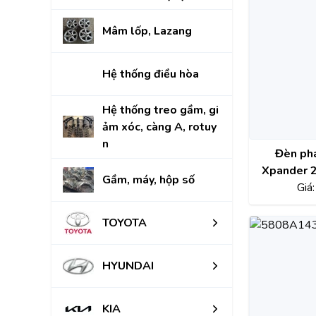
Mâm lốp, Lazang
Hệ thống điều hòa
Hệ thống treo gầm, gi
ảm xóc, càng A, rotuy
n
Đèn pha
Xpander 
Gầm, máy, hộp số
chính h
Giá
TOYOTA
HYUNDAI
KIA