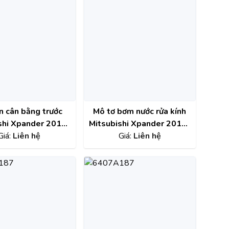
n cân bằng trước
Mô tơ bơm nước rửa kính
shi Xpander 2017-
Mitsubishi Xpander 2018-
21 chính hãng
Giá:
Liên hệ
2023 chính hãng
Giá:
Liên hệ
MN101368
8260A409