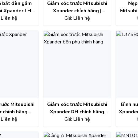
á bắt đèn gầm
Giảm xóc trước Mitsubishi
Nẹp 
hi Xpander LH
Xpander chính hãng |
Mitsub
ng | 8321A885
:
Liên hệ
4060A575 , 4060A576
Giá:
Liên hệ
202
6407A
rước Mitsubishi
Giảm xóc trước Mitsubishi
Bình nư
 chính hãng
Xpander RH chính hãng
Xpander
5 , 4060A576
:
Liên hệ
Giá:
4060A576
Liên hệ
hã