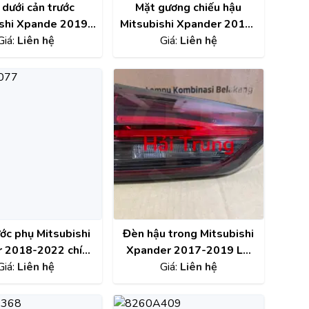
dưới cản trước
Mặt gương chiếu hậu
ishi Xpande 2019-
Mitsubishi Xpander 2018-
1 chính hãng |
Giá:
Liên hệ
2022 chính hãng
Giá:
Liên hệ
187 , 6407A188
7632D397
ớc phụ Mitsubishi
Đèn hậu trong Mitsubishi
 2018-2022 chính
Xpander 2017-2019 LH
ng 1375B077
Giá:
Liên hệ
chính hãng 8330B097
Giá:
Liên hệ