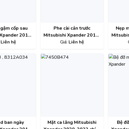
ngậm cốp sau
Phe cài cản trước
Nẹp m
 Xpander 2018-
Mitsubishi Xpander 2018-
Mitsubi
chính hãng
:
Liên hệ
2021 chính hãng
Giá:
Liên hệ
2021
08A143
6400H268
d ban ngày
Mặt ca lăng Mitsubishi
Bệ đỡ