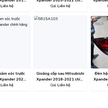
 Xpander 2018-
Xpander 2020-2022 chính
Xpander
chính hãng
:
Liên hệ
hãng 7450B474
Giá:
Liên hệ
hãn
3 , 8312A034
iảm xóc trước
Gioăng cốp sau Mitsubishi
Đèn hậu
 Xpander 2020-
Xpander 2018-2021 chính
Xpande
chính hãng
:
Liên hệ
hãng 5815A103
Giá:
Liên hệ
20W000P