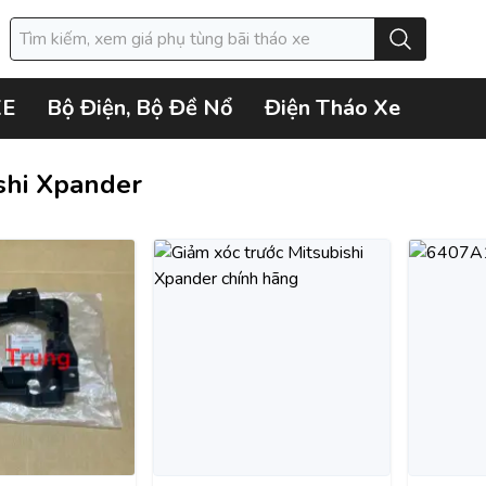
XE
Bộ Điện, Bộ Đề Nổ
Điện Tháo Xe
shi Xpander