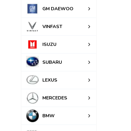
GM DAEWOO
VINFAST
ISUZU
SUBARU
LEXUS
MERCEDES
BMW