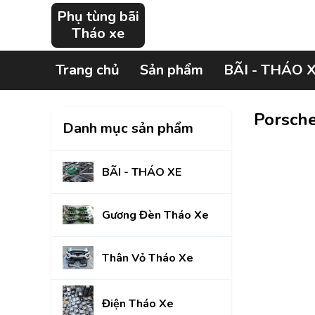
Phụ tùng bãi
Tháo xe
Trang chủ
Sản phẩm
BÃI - THÁO 
Porsch
Danh mục sản phẩm
BÃI - THÁO XE
Gương Đèn Tháo Xe
Thân Vỏ Tháo Xe
Điện Tháo Xe