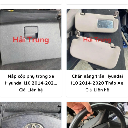
Nắp cốp phụ trong xe
Chắn nắng trần Hyundai
Hyundai I10 2014-2020
I10 2014-2020 Tháo Xe
Giá:
Tháo Xe
Liên hệ
Giá:
Liên hệ