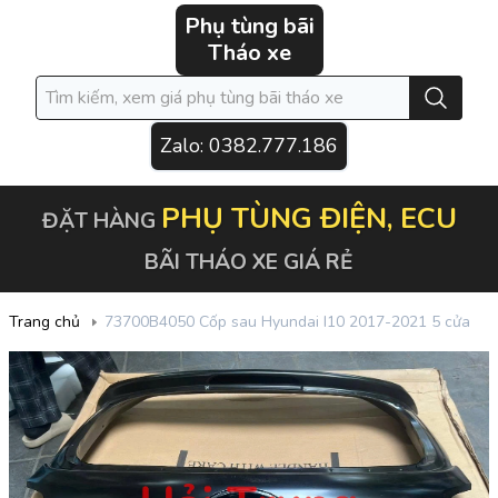
Phụ tùng bãi
Tháo xe
Zalo:
0382.777.186
PHỤ TÙNG ĐIỆN, ECU
ĐẶT HÀNG
BÃI THÁO XE GIÁ RẺ
Trang chủ
73700B4050 Cốp sau Hyundai I10 2017-2021 5 cửa