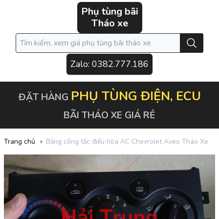
Phụ tùng bãi
Tháo xe
Zalo:
0382.777.186
PHỤ TÙNG ĐIỆN, ECU
ĐẶT HÀNG
BÃI THÁO XE GIÁ RẺ
Trang chủ
Bảng công tắc điều hòa AC Chevrolet Aveo Tháo Xe