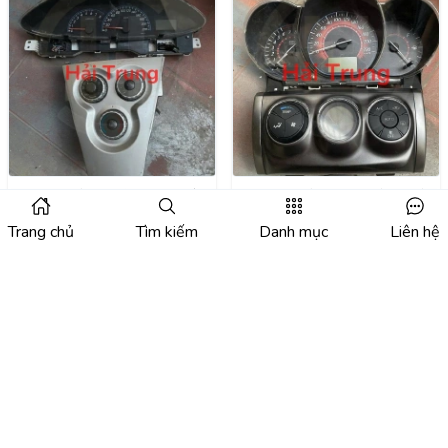
Bảng điều khiển công tắc
Bảng điều hòa, Đồng hồ
điều hòa, Đồng hồ táp lô
táp lô Toyota Vios 2015
Trang chủ
Tìm kiếm
Danh mục
Liên hệ
Toyota Vios 2008-2013
Giá:
Liên hệ
2016 2017 2018
Giá:
Liên hệ