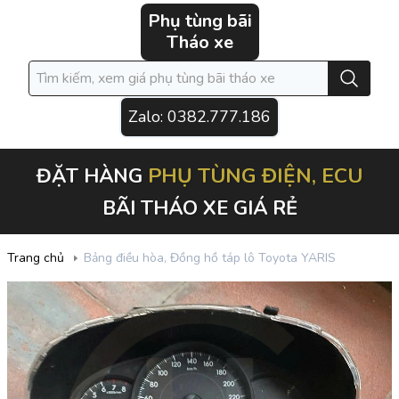
Phụ tùng bãi
Tháo xe
Zalo:
0382.777.186
PHỤ TÙNG ĐIỆN, ECU
ĐẶT HÀNG
BÃI THÁO XE GIÁ RẺ
Trang chủ
Bảng điều hòa, Đồng hồ táp lô Toyota YARIS