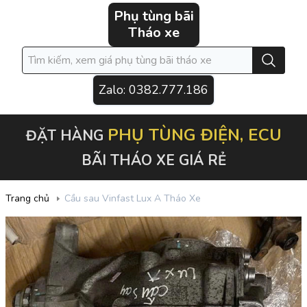
Phụ tùng bãi
Tháo xe
Zalo:
0382.777.186
PHỤ TÙNG ĐIỆN, ECU
ĐẶT HÀNG
BÃI THÁO XE GIÁ RẺ
Trang chủ
Cầu sau Vinfast Lux A Tháo Xe