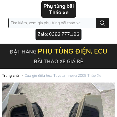
Phụ tùng bãi
Tháo xe
Zalo:
0382.777.186
PHỤ TÙNG ĐIỆN, ECU
ĐẶT HÀNG
BÃI THÁO XE GIÁ RẺ
Trang chủ
Cửa gió điều hòa Toyota Innova 2009 Tháo Xe