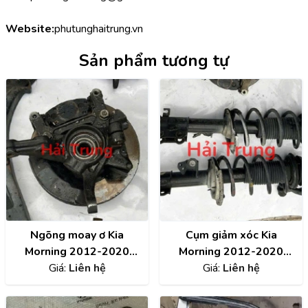
Website:
phutunghaitrung.vn
Sản phẩm tương tự
Ngõng moay ơ Kia
Cụm giảm xóc Kia
Morning 2012-2020
Morning 2012-2020
Giá:
Tháo Xe
Liên hệ
Giá:
Tháo Xe
Liên hệ