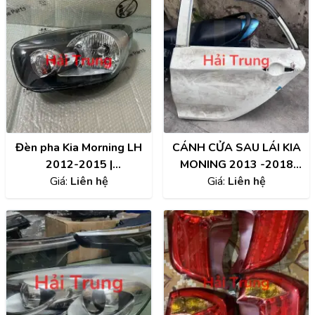
Đèn pha Kia Morning LH
CÁNH CỬA SAU LÁI KIA
2012-2015 |
MONING 2013 -2018
921011Y000
Giá:
Liên hệ
THAO XE ZIN ĐẸP
Giá:
Liên hệ