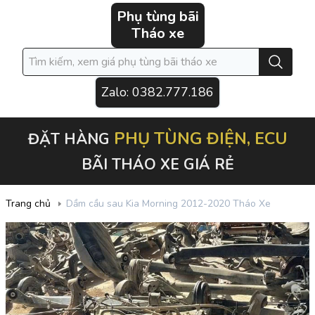
Phụ tùng bãi
Tháo xe
Zalo:
0382.777.186
PHỤ TÙNG ĐIỆN, ECU
ĐẶT HÀNG
BÃI THÁO XE GIÁ RẺ
Trang chủ
Dầm cầu sau Kia Morning 2012-2020 Tháo Xe