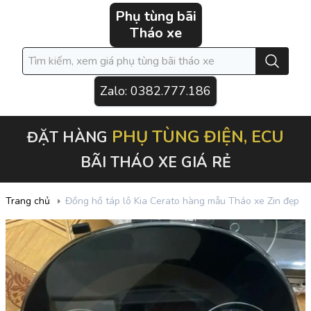
Phụ tùng bãi
Tháo xe
Zalo:
0382.777.186
PHỤ TÙNG ĐIỆN, ECU
ĐẶT HÀNG
BÃI THÁO XE GIÁ RẺ
Trang chủ
Đồng hồ táp lô Kia Cerato hàng mẫu Tháo xe Zin đẹp