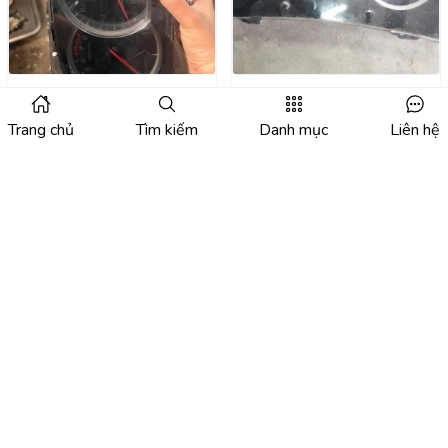
Đồng hồ táp lô Nissan
Đồng hồ táp lô Porter
Teana
2024
Trang chủ
Tìm kiếm
Danh mục
Liên hệ
Giá:
Liên hệ
Giá:
Liên hệ
Đồng hồ táp lô Hyundai
Đồng hồ táp lô Kia Sonet
I10 2022-2023
2022-2023 Tháo xe