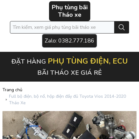
Phụ tùng bãi
Tháo xe
Zalo:
0382.777.186
PHỤ TÙNG ĐIỆN, ECU
ĐẶT HÀNG
BÃI THÁO XE GIÁ RẺ
Trang chủ
Full bộ điện, bộ nổ, hộp điện đầy đủ Toyota Vios 2014-2020
Tháo Xe