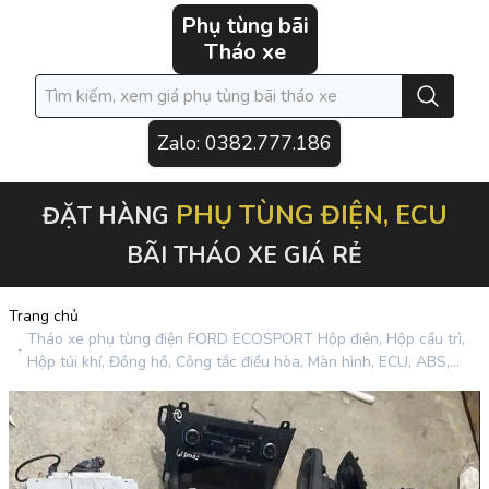
Phụ tùng bãi
Tháo xe
Zalo:
0382.777.186
PHỤ TÙNG ĐIỆN, ECU
ĐẶT HÀNG
BÃI THÁO XE GIÁ RẺ
Trang chủ
Tháo xe phụ tùng điện FORD ECOSPORT Hộp điện, Hộp cầu trì,
Hộp túi khí, Đồng hồ, Công tắc điều hòa, Màn hình, ECU, ABS,...