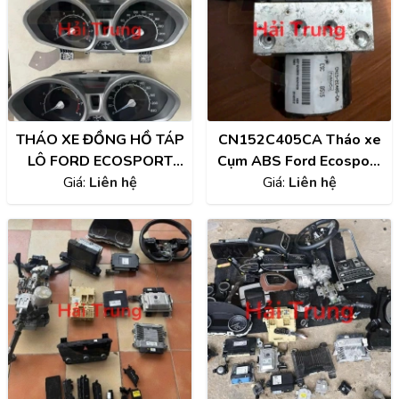
THÁO XE ĐỒNG HỒ TÁP
CN152C405CA Tháo xe
LÔ FORD ECOSPORT
Cụm ABS Ford Ecosport
Giá:
GIÁ RẺ
Liên hệ
Giá:
2015
Liên hệ